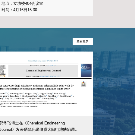
月8日上午9:30，学院在立功楼开展客座教授聘任仪式暨座谈交流活动。王诤将军长孙、空中集
开展2026年暑假前实验室安全专项督查
O王雷雷，学院领导班子、研究生院相关负责人及王诤班241（创新）全体学生出席本次活
雷雷在立功楼一楼大厅拜谒王诤将军像，献上鲜花并与学院领导班子合影，共同缅怀开国中
基人王诤将军的光辉事迹。随后，在立功楼119教室举行客座教授聘任仪式，同步为王诤
、创业课堂。仪式上，院长陆生礼为王雷雷先生颁发创业导师聘书，学院党委书记吴青玲为
座教授聘书。在课堂上，王雷雷依托王诤将军红色事迹，讲述电子信息产业报国使命，他结
验，分享集成电路行业发展机遇、企业创新与创业实践路径，为王诤班同学答疑解惑。最后
学术活
查看更多
传承王诤精神，深耕芯片核心技术，抢抓行业先机、勇于创新实干，努力成长为支撑集成电
新人才。在404会议室交流座谈会上，院长陆生礼全面介绍学院学科建设、人才培养、产
王雷雷围绕产业前沿、校企合作、成果转化等内容分享见解，与会人员就红色育人、产业创
点沙成芯
学院关于 2025-2026-2 学期结束工作及假期主要教学工作安排的通知
07-09
题深入交
地点：
时间：
学院召开2026版本科专业培养方案专家论证会
06-24
以圆孔衍
学院关于公布 2026-2027-1学期本科生转专业考核总评成绩的通知
06-15
地点：