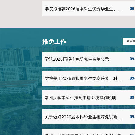
6G通信、人工智能、新能源汽
7月1日上午，庆祝中国共产党成立105周
的经济基础、完善的工业体系和活
军委主席习近平向“七一勋章”获得者颁授勋
也面临一系列深层次的理论突破与
直播，认真聆听习近平总书记重要讲话，共
电路学会发起成立化合物半导体专
量。师生党员一致表示，要深刻领会习近平
电力电子等重点方向，整合产学研
思想凝心铸魂，坚定理想信念，增强“四个意识
智能应用，助力现有市场维度延伸
聚焦电子信息、集成电路等关键核心技术攻
打造成为化合物半导体领域的技术
国家科技自立自强和现代化建设进程。学院
通知公告
的高质量发展贡献重要力量。专委
、专委会成立筹备会5月13日，江
州大学党委书记徐守坤、江苏省集
学院26-27-1学期本科教
2026年学院暑假值班安排
2026年常州市科协人才