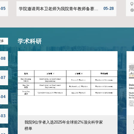
年大会在北京人民大会堂隆重举行。中共中央总书记、国家主席、中央
2026年7
我院
章并发表重要讲话。院组织学院领导班子成员及师生党员收看大会
会主席兼CE
同回顾中国共产党百余年奋斗历程，感悟初心使命，汲取奋进力
动伊始，王
总书记重要讲话精神，坚持不懈用习近平新时代中国特色社会主义
民通信事业奠
”、坚定“四个自信”、做到“两个维护”。要立足学院的学科特色，
设特色思政
关，在学习科研实践中提升专业能力与创新水平，把个人发展融入
先生颁发客
集中观看现场
产业实践经
教学动态
查看更多
励全体学子
发展的拔尖创
发展情况。
学教材选用公示
07-14
金筹建等议
07-08
托举项目推荐公示
06-26