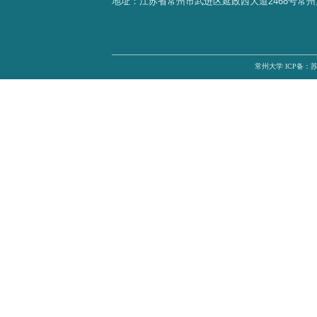
王诤微电子学院
集成电路产业
地址：江苏省常州市武进区延政西大